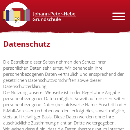
Datenschutz
Die Betreiber dieser Seiten nehmen den Schutz Ihrer
persönlichen Daten sehr ernst. Wir behandeln Ihre
personenbezogenen Daten vertraulich und entsprechend der
gesetzlichen Datenschutzvorschriften sowie dieser
Datenschutzerklärung.
Die Nutzung unserer Webseite ist in der Regel ohne Angabe
personenbezogener Daten möglich. Soweit auf unseren Seiten
personenbezogene Daten (beispielsweise Name, Anschrift oder
E-Mail-Adressen) erhoben werden, erfolgt dies, soweit möglich,
stets auf freiwilliger Basis. Diese Daten werden ohne Ihre
ausdrückliche Zustimmung nicht an Dritte weitergegeben.
Wir weisen darauf hin, dass die Datenübertragung im Internet