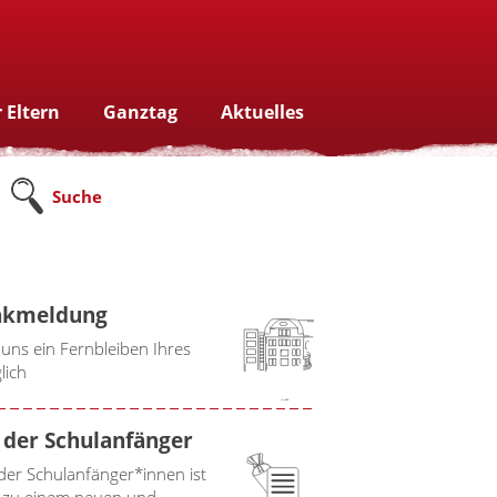
 Eltern
Ganztag
Aktuelles
Suche
nkmeldung
 uns ein Fernbleiben Ihres
lich
der Schulanfänger
er Schulanfänger*innen ist
tt zu einem neuen und