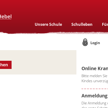
Unsere Schule
Schulleben
Für
Login
chen
Online Kra
Bitte melden Sie
Kindes unverzüg
Anmeldung 
Die Anmeldung d
der erste Schri