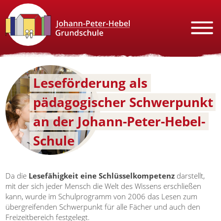
Leseförderung als
pädagogischer Schwerpunkt
an der Johann-Peter-Hebel-
Schule
Da die
Lesefähigkeit eine Schlüsselkompetenz
darstellt,
mit der sich jeder Mensch die Welt des Wissens erschließen
kann, wurde im Schulprogramm von 2006 das Lesen zum
übergreifenden Schwerpunkt für alle Fächer und auch den
Freizeitbereich festgelegt.