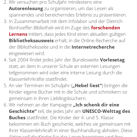
Wir versuchen pro Schuljahr mindestens eine
Autorenlesung
zu organisieren, um das Lesen als
spannendes und bereicherndes Erlebnis zu präsentieren.
In Zusammenarbeit mit dem Infolabor und der Dietrich-
Bonhoeffer-Bibliothek wird im Zuge des
forschenden
Lernens
initiiert, dass jedes Kind einen aktuellen gültigen
Bibliotheksausweis
erhält, in die Online-Recherche auf
der Bibliotheksseite und in die
Internetrecherche
eingewiesen wird.
Seit 2004 findet jedes Jahr der Bundesweite
Vorlesetag
statt, an dem in unserer Schule an externen Lesungen
teilgenommen wird oder eine interne Lesung durch die
Klassenlehrkräfte stattfindet.
An vier Terminen im Schuljahr (
„Hebel liest“
) bringen die
Kinder eigene Bücher mit in die Schule und schmökern so
gemeinsam in ihren Lieblingsbüchern.
Wir nehmen an der Kampagne
„Ich schenk dir eine
Geschichte“
teil, die jedes Jahr am
UNESCO-Welttag des
Buches
stattfindet. Die Kinder der 4. und 5. Klasse
bekommen ein Buch geschenkt, welches sie gemeinsam mit
ihrer Klassenlehrkraft in einer Buchhandlung abholen. Diese
Aktion soll die Kinder für das Lesen begeistern und ihre